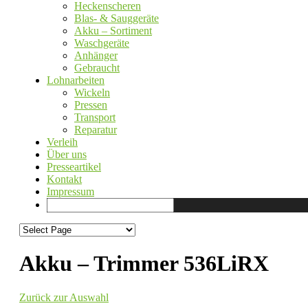
Heckenscheren
Blas- & Sauggeräte
Akku – Sortiment
Waschgeräte
Anhänger
Gebraucht
Lohnarbeiten
Wickeln
Pressen
Transport
Reparatur
Verleih
Über uns
Presseartikel
Kontakt
Impressum
Akku – Trimmer 536LiRX
Zurück zur Auswahl