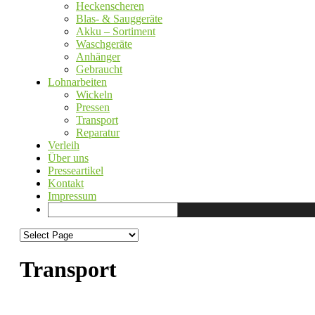
Heckenscheren
Blas- & Sauggeräte
Akku – Sortiment
Waschgeräte
Anhänger
Gebraucht
Lohnarbeiten
Wickeln
Pressen
Transport
Reparatur
Verleih
Über uns
Presseartikel
Kontakt
Impressum
Transport