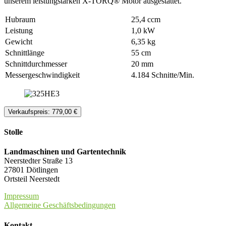
unserem leistungstarken X-TORQ® Motor ausgestattet.
Hubraum
25,4 ccm
Leistung
1,0 kW
Gewicht
6,35 kg
Schnittlänge
55 cm
Schnittdurchmesser
20 mm
Messergeschwindigkeit
4.184 Schnitte/Min.
Verkaufspreis: 779,00 €
Stolle
Landmaschinen und Gartentechnik
Neerstedter Straße 13
27801 Dötlingen
Ortsteil Neerstedt
Impressum
Allgemeine Geschäftsbedingungen
Kontakt