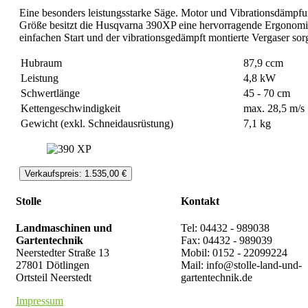
Eine besonders leistungsstarke Säge. Motor und Vibrationsdämpfun
Größe besitzt die Husqvarna 390XP eine hervorragende Ergonomie
einfachen Start und der vibrationsgedämpft montierte Vergaser sorg
Hubraum
87,9 ccm
Leistung
4,8 kW
Schwertlänge
45 - 70 cm
Kettengeschwindigkeit
max. 28,5 m/s
Gewicht (exkl. Schneidausrüstung)
7,1 kg
Verkaufspreis: 1.535,00 €
Stolle
Kontakt
Landmaschinen und
Tel: 04432 - 989038
Gartentechnik
Fax: 04432 - 989039
Neerstedter Straße 13
Mobil: 0152 - 22099224
27801 Dötlingen
Mail: info@stolle-land-und-
Ortsteil Neerstedt
gartentechnik.de
Impressum