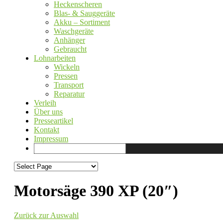
Heckenscheren
Blas- & Sauggeräte
Akku – Sortiment
Waschgeräte
Anhänger
Gebraucht
Lohnarbeiten
Wickeln
Pressen
Transport
Reparatur
Verleih
Über uns
Presseartikel
Kontakt
Impressum
Motorsäge 390 XP (20″)
Zurück zur Auswahl