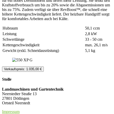
für ein hohes Drehmoment und liefert mehr Leistung. Sie senkt den
Kraftstoffverbrauch um bis zu 20% sowie die Abgasemissionen um
bis zu 75%. Zudem verfügt sie über RevBoost™, die schnell eine
höhere Kettengeschwindigkeit liefert. Der heizbare Handgriff sorgt
für komfortables Arbeiten auch bei Kälte.
Hubraum
50,1 ccm
Leistung
2,8 kW
Schwertlänge
33 - 50 cm
Kettengeschwindigkeit
max. 26,1 m/s
Gewicht (exkl. Schneidausrüstung)
5,1 kg
Verkaufspreis: 1.035,00 €
Stolle
Landmaschinen und Gartentechnik
Neerstedter Straße 13
27801 Dötlingen
Ortsteil Neerstedt
Impressum