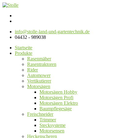
info@stolle-land-und-gartentechnik.de
04432 - 989038
Startseite
Produkte
Rasenmäher
Rasentraktoren
Rider
Automower
Vertikutierer
Motorsägen
Motorsägen Hobby
Motorsägen Profi
Motorsägen Elektro
Baumpflegesäge
Freischneider
Trimmer
Stecksysteme
Motorsensen
Heckenscheren